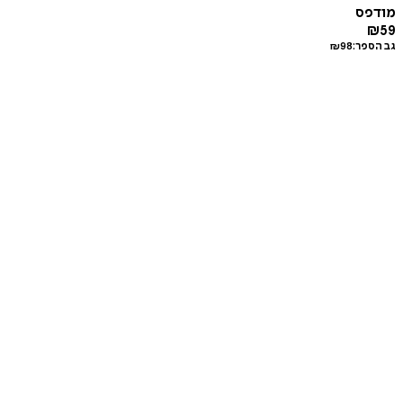
מודפס
₪
59
גב הספר:
98
₪