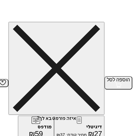
הוספה
לסל
איזה פורמט בא לך?
דיגיטלי
מודפס
₪
59
₪
27
מחיר קודם:
37
₪