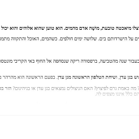
ו מיאכטה טובעת, מושָׁה אדם מהמים. הוא טוען שהוא אלוהים והוא יכול ל
על הישרדותם בים. שלושה ימים חולפים. כשהמים, האוכל והתקווה מתמעטי
כעבור שנה מהטביעה, ברפסודה ריקה שנסחפה אל החוף באי הקריבי מונטס
 בגן עדן
, ו
שיחת הטלפון הראשונה מגן
עדן
. בפעם הראשונה הוא מהרהר בס
מה באמת גרם לפיצוץ? האם הניצולים נמצאים בגן עדן או בגיהינום?
הזר ב
ם כלל איננו מצפים לה.
כתב שבעה ספרים, המפורסם שבהם
ימי שלישי עם מורי
. כל ספריו היו במקום ה
תו, ג'נין.