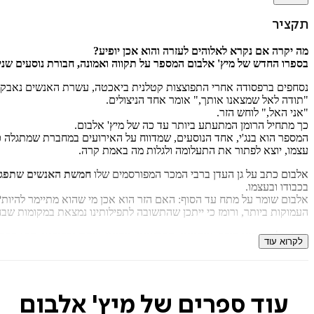
תקציר
מה יקרה אם נקרא לאלוהים לעזרה והוא אכן יופיע?
בספרו החדש של מיץ' אלבום המספר על תקווה ואמונה, חבורת נוסעים שניצל
נסחפים ברפסודה אחרי התפוצצות קטלנית ביאכטה, עשרת האנשים נאבקים 
"תודה לאל שמצאנו אותך," אומר אחד הניצולים.
"אני האל," לוחש הזר.
כך מתחיל הרומן המתעתע ביותר עד כה של מיץ' אלבום.
המספר הוא בנג'י, אחד הנוסעים, שמדווח על האירועים במחברת שמתגלה 
עצמו, יוצא לפתור את התעלומה ולגלות מה באמת קרה.
אלבום כתב על גן העדן ברבי המכר המפורסמים שלו
חמשת האנשים שתפגוש
בכבודו ובעצמו.
אלבום שומר על מתח עד הסוף: האם הזר הוא אכן מי שהוא מתיימר להיות? 
העמוקות ביותר, ורומז כי ייתכן שהתשובה לתפילותינו נמצאת במקומות שבה
מיץ' אלבום
הוא סופר, עיתונאי, תסריטאי, מחזאי, שדרן ומוזיקאי. הוא 
לקרוא עוד
בפורט־או־פרנס, האיטי, בו הוא מבקר מדי חודש. הוא מתגורר במישיגן עם אש
"אלבום ניחן ביכולת להביא אותנו לכלל דמעות גם בניגוד לרצוננו."
עוד ספרים של מיץ' אלבום
The Boston Globe