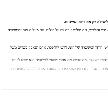
הצילם רק אם כולם יאמינו בו.
ם והולכים, הם מגלים אדם צף על הגלים. הם מעלים אותו לרפסודה.
רט. חוקר המשטרה של האי, ג'רטי לה־פלר, אדם הנאבק בשדים משל
פרו בשאלה, מה נעשה אם אחרי שנזעק לאלוהים הוא יופיע לפנינו
סירת ההצלה
הוא רומן קצבי ומרתק המעודד אותנו להרהר באמונותינו
ראשון ברשימת רבי המכר של "הניו יורק טיימס". ספריו יצאו לאור
בארבעים ותשע מדינות, תורגמו לארבעים ושבע שפות, נמכרו בארבעים מיליון עותקים, הפכו לסרטי טלוויזיה וזכו בפרס ה"אמי". אלבום מנהל תשע קרנות צדקה בדטרויט, ומפעיל את בית היתומים Have Faith Haiti