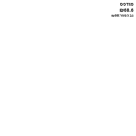
מודפס
₪
68.6
גב הספר:
98
₪