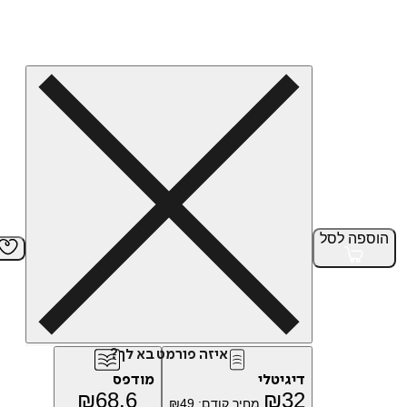
הוספה
לסל
איזה פורמט בא לך?
דיגיטלי
מודפס
₪
68.6
₪
32
מחיר קודם:
49
₪