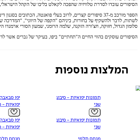
הסיפורים עובדו לסדרת טלוויזיה שהפכה לקאלט בליבו של הקהל הישראלי, הו
הספר מורכב מ-37 סיפורים קצרים, לרוב בעלי פואנטה, הכתובים
לשתות, לדבר ולהשקיף על בחורות, ביניהם "הקפה של היווני", "המדרכה של 
סלומון הגדול, חזוקה, חצ'ורה הזקנה, שלמה הרומני, שמעון הסורי ארמנדו היפ
הסיפורים עוסקים בהווי החיים ה"תחתיים" ביפו, בעיקר של גברים אשר לדי
המלצות נוספות
תמונות יפואיות - סיבוב
יפו סבאבה:
שני
יפואיות - 
תמונות יפואיות - סיבוב
יפו סבאבה:
שני
יפואיות - 
מנחם תלמי
מנחם תלמ