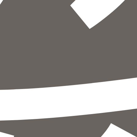
הוספה
לסל
איזה פורמט בא לך?
דיגיטלי
₪
32
מחיר קודם:
54
₪
במבצע עד:
31/08/2026