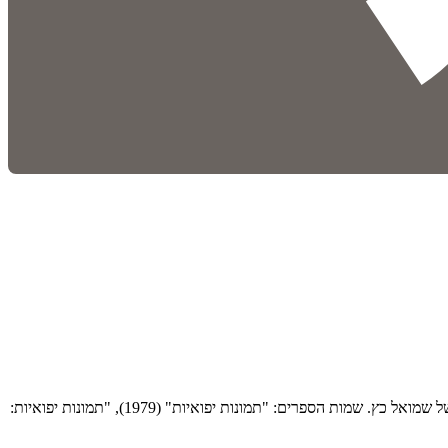
הוא הספר הראשון בסדרת הספרים בהוצאת ספריית מעריב, על פי טור קבוע שכתב מנחם תלמי במוסף ״מעריב״. לטורים נלוו איורים של שמואל כץ. שמות הספרים: "תמונות יפואיות" (1979), "תמונות יפואיות: