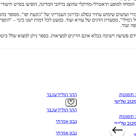
מחזו למופע תיאטרלי-מוזיקלי שהוצג ברחבי המדינה, הופיעו בסרט תיעודי מ
 בסגנון דיבורי ועושים שימוש עתיר בסלנג ובז'רגון העברייני של "ג'מעת יפו". מס
ג'מילי", מסעדת הדגים של עזרא ועוד. כמעט לכל דמות ישנו כינוי – "הקפיץ
ה ועוד.
דם פשיעה וישיבה בכלא אינם חריגים למציאות. בספר ניתן למצוא שלל ביטויי
 תמונות
ההר הוליד עכבר
סיבוב שלישי
ההר הוליד עכבר
 תמונות
נבט אפרתי
סיבוב שלישי
נבט אפרתי
י