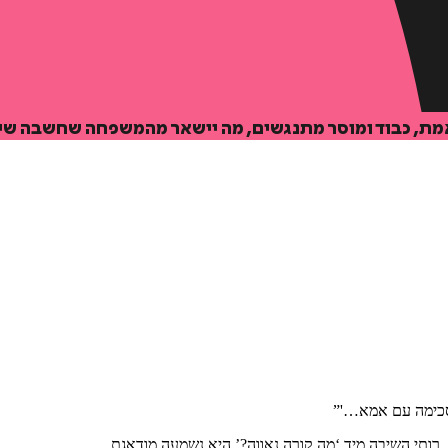
אמת, כבוד ומוסר מתנגשים, מה יישאר מהמשפחה שחשבה שי
מסכימה עם אמא…'”
ותי השיבה מיד ‘מה קורה נאווה?’ היא נשמעה מודאגת.