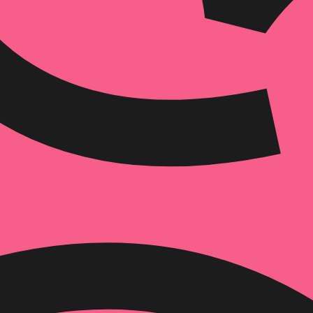
איזה פורמט בא לך?
מודפס
₪
82
מחיר על הספר: ₪
82