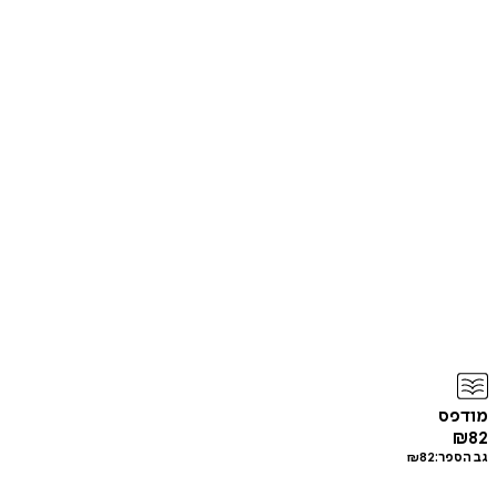
מודפס
₪
82
גב הספר:
82
₪