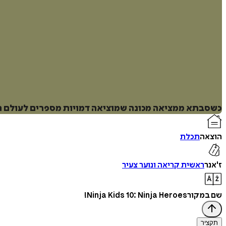
כשסבתא ממציאה מכונה שמוציאה דמויות מספרים לעולם האמי
הוצאה
תכלת
ז'אנר
ראשית קריאה ונוער צעיר
שם במקור
Ninja Kids 10: Ninja Heroes!
תקציר