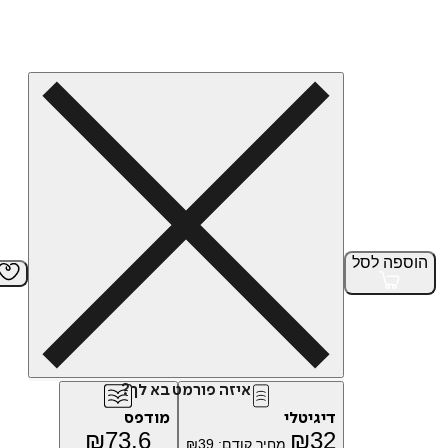
הוספה
לסל
איזה פורמט בא לך?
דיגיטלי
מודפס
₪
73.6
₪
32
מחיר קודם:
39
₪