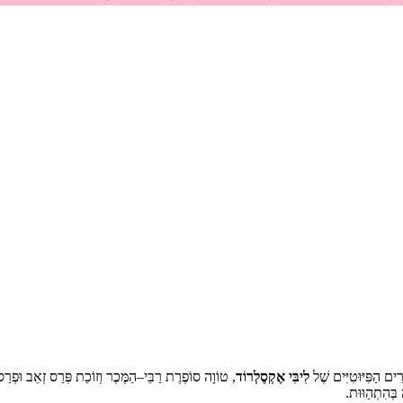
ִים הַפִּיּוּטִיִּים שֶׁל
לִיבִּי אֶקְסֶלְרוֹד
, טוֹוָה סוֹפֶרֶת רַבֵּי–הַמֶּכֶר וְזוֹכַת פְּרַס זְאֵב וּפְר
בְּהִתְהַוּוּת.