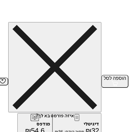
הוספה
לסל
איזה פורמט בא לך?
דיגיטלי
מודפס
₪
54.6
₪
32
מחיר קודם:
36
₪