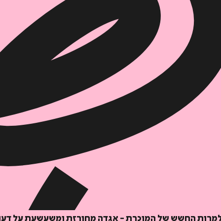
, למרות החשש של המוכרת - אגדה מחורזת ומשעשעת על דעו