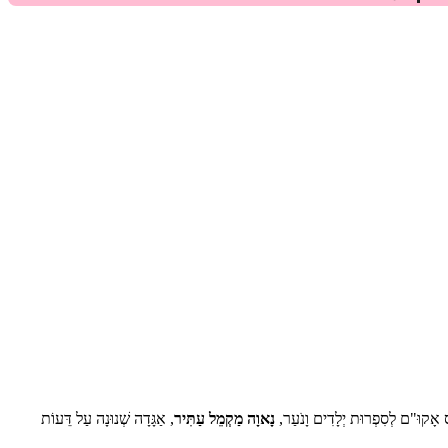
ַס אָקוּ"ם לְסִפְרוּת יְלָדִים וָנֹעַר,
נָאוָה מַקְמֵל עַתִּיר
, אַגָּדָה שְׁנוּנָה עַל דֵּעוֹת