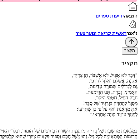
הוצאה
ידיעות ספרים
ז'אנר
ראשית קריאה ונוער צעיר
תקציר
תקציר
"דָּבָר לֹא אַפִּיל, לֹא אֶשְׁבֹּר, הֵן צִדְקִי,
אֶקְנֶה, אֲשַׁלֵּם וְאֵלֵךְ לְדַרְכִּי,
גַּם לִגְדוֹלִים שְׁמוּרָה עֲדִינוּת,
הַאֲמִינִי, גְּבֶרֶת, תְּנִי הִזְדַּמְּנוּת.
חֵדֶק הַפִּיל, חָטְמִי הַיָּקָר,
מְסֻגָּל לְהַחְזִיק בְּגַרְגִּיר שֶׁל סֻכָּר!
אַתְּ מֻדְאֶגֶת וְאַף עַל פִּי כֵן שֶׁתֵּדְעִי:
לְפָנַיִךְ עוֹמֵד קוֹנֶה אַחְרָאִי."
בִּמְלֶאכֶת מַחְשֶׁבֶת שֶׁל חֲרִיזָה מִתְנַגֶּנֶת הַשְּׁזוּרָה בְּחוּטִים שֶׁל הוּמוֹר, וּבְלִוּוּי הָאִיּוּר
קְדוּמוֹת הַמַּתְאִימָה לְכָל גִּיל. זֶהוּ מָשָׁל חָכָם וְסִפּוּר פְּלָאִים צִיּוּרִי שֶׁהוּא קְלָסִיקָה 