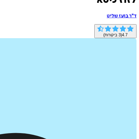
לזוז כיסא
ד"ר בועז שליט
4.7
(
3
ביקורות)