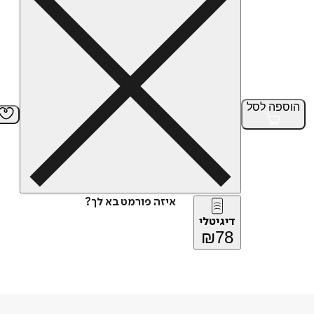
הוספה
לסל
איזה פורמט בא לך?
דיגיטלי
₪
78