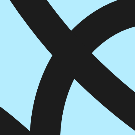
הוספה
לסל
איזה פורמט בא לך?
דיגיטלי
₪
78