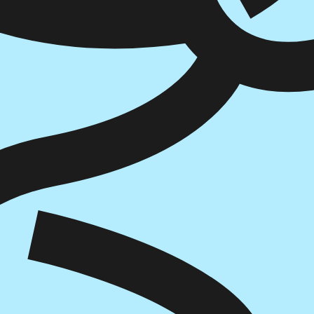
איזה פורמט בא לך?
מודפס
₪
75.2
מחיר על הספר: ₪
94