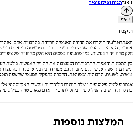
ז'אנר
הגות ופילוסופיה
תקציר
תקציר
האנתרופולוגיה חוקרת את ההוויה האנושית הרווחת בתרבויות אדם. אנתרופ
אחרים, הוא היותה הוויה של יצורים בעלי תרבות. במרוצתה בני אדם רוכש
חלק מההוויה האנושית, כמו שתעופה בשמים היא חלק מההוויה של ציפורים
בין התכונות והנטיות התרבותיות המעצבות את ההוויה האנושית בולטת
ומשותפת. שפה אנושית גם מחברת וגם מפרידה בין בני אדם, ודרכה נוצרות
אישית, לשונית, תרבותית ומשותפת. ההכרה בתפקיד המעשי שהשפה תופסת 
אנתרופולוגיה פילוסופית
משלב תובנות פילוסופיות מהשיח האקזיסטנציאלי של
בתולדות החשיבה הפילוסופית ביחס לתרבויות אדם מאז ביטויה בפילוסופיה
המלצות נוספות