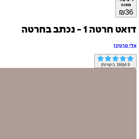
מתנה
₪
36
דואט חרטה 1 - נכתב בחרטה
אלי מרטינז
4.9
(
169
ביקורות)