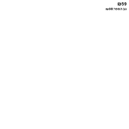
₪
59
גב הספר:
98
₪