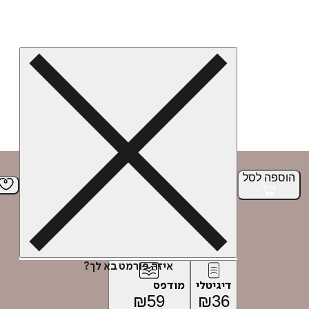
הוספה
לסל
איזה פורמט בא לך?
דיגיטלי
מודפס
₪
59
₪
36