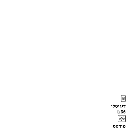
דיגיטלי
₪
36
מודפס