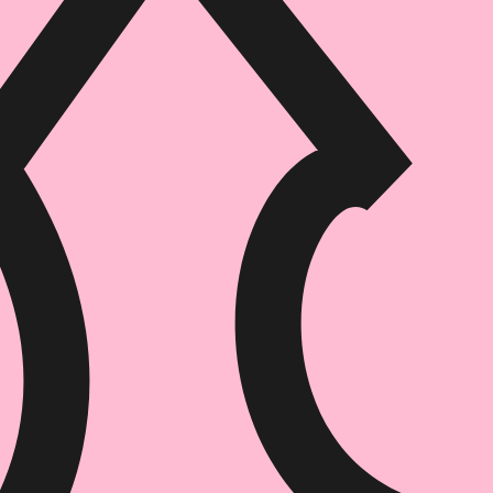
הוספה
לסל
איזה פורמט בא לך?
דיגיטלי
מודפס
₪
61.2
₪
37
מחיר על הספר: ₪
68