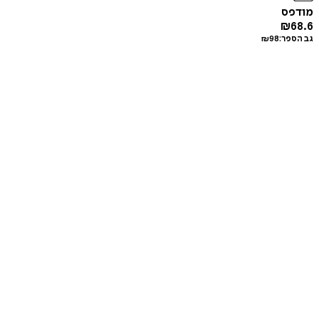
מודפס
₪
68.6
גב הספר:
98
₪