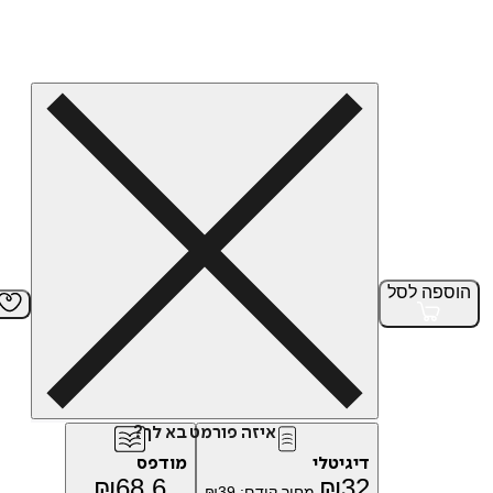
הוספה
לסל
איזה פורמט בא לך?
דיגיטלי
מודפס
₪
68.6
₪
32
מחיר קודם:
39
₪