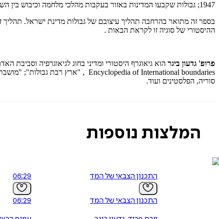
1947; גבולות שקבעו המדינות באזור בעקבות מהלכי מלחמה וכיבוש בין השנים 1948‑1974; גבולות שלום שקבעו מדינות האזור במשא ומתן דיפלומטי משנת 1977 עד היום, תהליך שטרם הסתיים.
בספר זה מתואר בהרחבה תהליך עיצובם של גבולות מדינת ישראל. תהליך ז
ההיסטורי של סוגיה זו לקראת הבאות .
פרופ' גדעון ביגר
opedia of International boundaries
סוריה, הפלסטינים ועוד.
המלצות נוספות
התכנון הצבאי של המדינה
06:29
התכנון הצבאי של המדינה
06:29