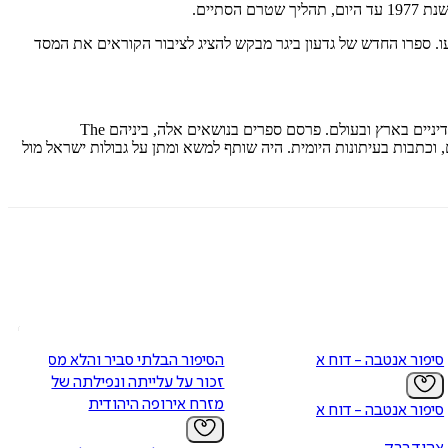
ו. ספרו החדש של גדעון ביגר מבקש להציג לציבור הקוראים את המסד
הוא גיאוגרף היסטורי ומדיני בחוג לגיאוגרפיה וסביבת האדם באוניברסיטת תל אביב. בשנים האחרונות מתמחה בתהליך עיצוב גבולות מדיניים בארץ ובעולם. פרסם ספרים בנושאים אלה, ביניהם The
עת בארץ ובעולם, וכתבות בעיתונות היומית. היה שותף למשא ומתן על גבולות ישראל מול
סיפור אנטבה - דוח אישי
הסיפור הבלתי סביר והלא מספיק
זכור על עלייתה ונפילתה של
מזרח אירופה היהודית
סיפור אנטבה - דוח אישי