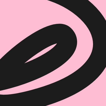
איזה פורמט בא לך?
מודפס
₪
68.8
מחיר על הספר: ₪
86