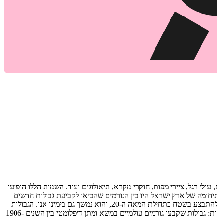
ולי רגל, ציירי מפות, חוקרי מקרא, תיאולוגים ועוד. השמות הללו הופיעו
יעדר ההסכמה באשר לתיחומה של ארץ ישראל היו בין הגורמים שהביאו לקביעת גבולות חדשים
לארץ, ללא התחשבות בעבר או במה שדימו לעצמם אנשים בעת ההיא. תהליך קביעת הגבולות, הנעוץ בתדמיות שגובשו במשך מאות ואלפי שנים, החל להתבצע בשטח בתחילת המאה ה‐20, והוא נמשך גם בימינו אנו. הגבולות
הנוכחיים של מדינת ישראל נקבעו תוך כדי תהליך מדיני‐צבאי‐פוליטי שתחילתו רק בראשית המאה ה‐20. תהליך זה התבצע בשלוש צורות ובשלוש תקופות: גבולות שקבעו גורמים עולמיים במשא ומתן דיפלומטי בין השנים 1906-