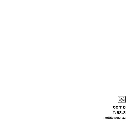
מודפס
₪
68.8
גב הספר:
86
₪