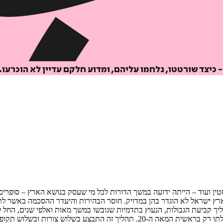
כיצד שורטטו, נלחמו עליהם, ומדוע חלקם עדיין לא הוכרעו.
ין ועוד – הייתה ידועה במשך הדורות לכל מי שעסק בנושא הארץ – סופרים, ע
במשך השנים שקדמו למאה ה‐20, אבל שטחה של ארץ ישראל לא הוגדר בהן במדויק. חוסר הבהירות וה