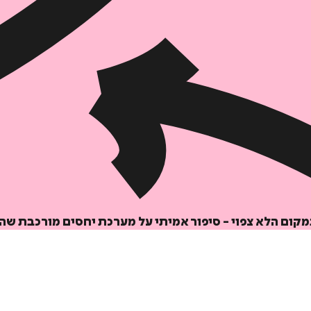
הוספה
לסל
קום הלא צפוי - סיפור אמיתי על מערכת יחסים מורכבת שה
איזה פורמט בא לך?
דיגיטלי
מודפס
₪
40.6
₪
28
מחיר על הספר: ₪
58