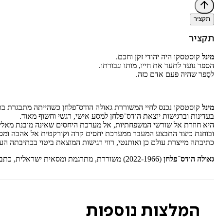
תקציר
תקציר
מינל
קוסטסקו היה יהודי זקן וחכם.
הספר נועד לתעד את חייו, מותו וגבורתו.
לסַפר שהיה פעם אדם כזה.
מינל
קוסטסקו נכנס לחיי המשוררת גאולה הודס־פלחן כשהייתה מתבגרת בת
בעדינות וברגישות יוצאת הודס־פלחן למסע אישי, רגשי וחשוף מאוד.
היא חוזרת אל שורשי המשפחתיות, אל מערכת היחסים שאינה מובנת מאליה 
ובוחנת כיצד התבצע המעבר ממערכת יחסים קרה וקורקטית אל אהבה ומסי
כתיבתה מייצרת עולם כן ואותנטי, רווי רגישות המוצאת ביטוי בכתיבתה העש
גאולה הודס־פלחן
(2022-1966) משוררת, מתרגמת ומסאית ישראלית, כתבה עשרים ספרים וקיבלה במה בחמש אנתולוגיות. שיריה ראו אור בעיתונים ובכתבי עת שונים וכן הושמעו מעל גלי האתר במרוצת השנים.
המלצות נוספות