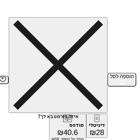
הוספה
לסל
איזה פורמט בא לך?
דיגיטלי
מודפס
₪
40.6
₪
28
מחיר על הספר: ₪
58