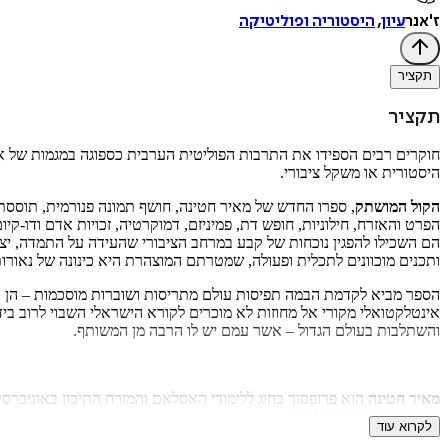
ז'אנר
עיון
,
היסטוריה ופוליטיקה
תקציר
תקציר
חוקרים רבים הספידו את התרבות הפוליטית הערבית כספוגה במגמות של אוטו
היסטורית או משקל ציבורי.
הקול המושתק
, ספרו החדש של מאיר חטינה, חושף תמונה פנורמית, תוססת
הפרט והאזרח, חילוניות, חופש דת, פמיניזם, דמוקרטיה, זכויות אדם ודו-ק
הם השכילו להפגין נוכחות של קבע במרחב הציבורי שהעידה על התמדה, יציר
ותכנים מוכוונים לתכלית ופעולה, שמטרתם המוצהרת היא כינונה של נאורו
הספר מביא לקדמת הבמה תפיסות עולם מתריסות ושוברות מוסכמות – הן ב
אינטלקטואלי מקורי אל מחוזות לא מוכרים לקורא הישראלי השבוי לרוב ב
והשתלבות בעולם הגדול – אשר עמם יש לו הרבה מן המשותף.
מאיר חטינה
הוא פרופסור בחוג ללימודי האסלאם והמזרח התיכון באוניבר
ראה אור ברסלינג (2016).
לקרוא עוד