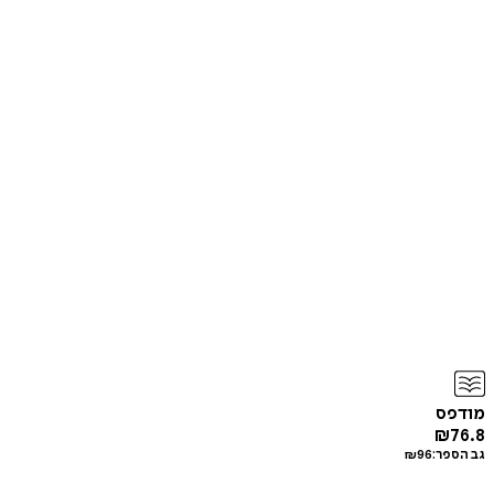
מודפס
₪
76.8
גב הספר:
96
₪