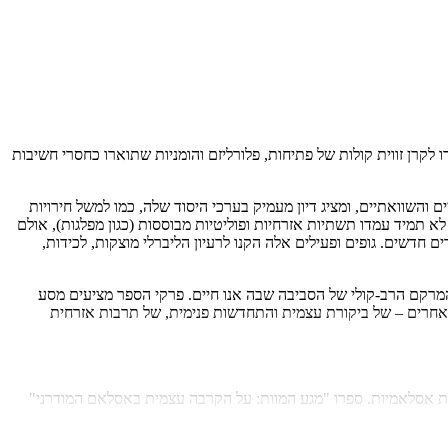
לקרן זווית קולות של פתיחות, פלורליזם והומניות שתוארו כחסרי חשיבות
השוואתיים, ומציג דיון מעמיק בערכי היסוד שלה, כמו למשל חירויות
לא תמיד עמדו תשתיות אזרחיות ופוליטיות מבוססות (כגון מפלגות), אולם
חדשים. גופים ופעילים אלה הקנו לרעיון הליברלי מוצקות, לכידות,
מרקם הרב-קולי של הסביבה שבה אנו חיים. פרקי הספר מציעים מסע
 אחרים – של ביקורת עצמית והתחדשות פנימית, של תרבות אזרחית
ות אסלאמיות. ספרו "מגע המוות: על הקרבה עצמית באסלאם המודרני"