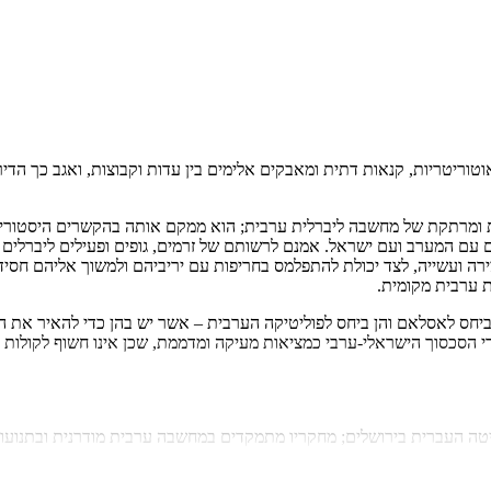
ריטריות, קנאות דתית ומאבקים אלימים בין עדות וקבוצות, ואגב כך הדירו 
 ומרתקת של מחשבה ליברלית ערבית; הוא ממקם אותה בהקשרים היסטוריים ו
יום עם המערב ועם ישראל. אמנם לרשותם של זרמים, גופים ופעילים ליברלים 
ה ועשייה, לצד יכולת להתפלמס בחריפות עם יריביהם ולמשוך אליהם חסידים 
ת ערבית מקומית.
יחס לאסלאם והן ביחס לפוליטיקה הערבית – אשר יש בהן כדי להאיר את ה
ידי הסכסוך הישראלי-ערבי כמציאות מעיקה ומדממת, שכן אינו חשוף לקולות
סיטה העברית בירושלים; מחקריו מתמקדים במחשבה ערבית מודרנית ובתנוע