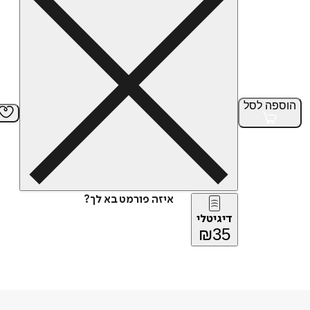
הוספה
לסל
איזה פורמט בא לך?
דיגיטלי
₪
35