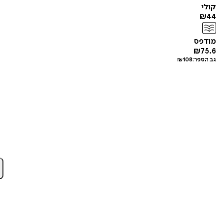
קולי
₪
44
מודפס
₪
75.6
גב הספר:
108
₪