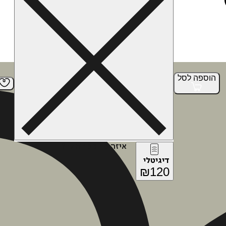
הוספה
לסל
איזה פורמט בא לך?
דיגיטלי
₪
120