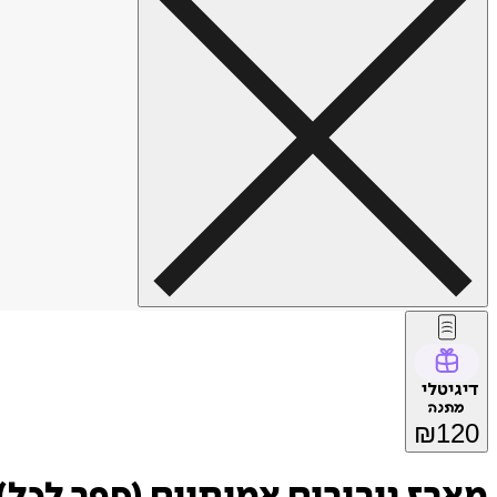
דיגיטלי
מתנה
₪
120