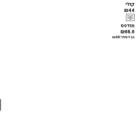
קולי
₪
44
מודפס
₪
68.6
גב הספר:
98
₪