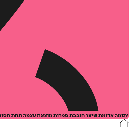
יתומה אדומת שיער חובבת ספרות מוצאת עצמה תחת חסותו