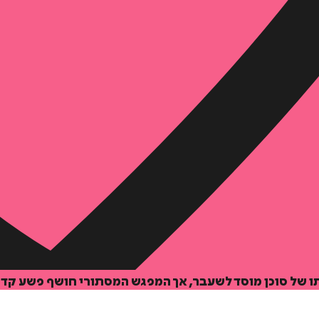
 של סוכן מוסד לשעבר, אך המפגש המסתורי חושף פשע קדו