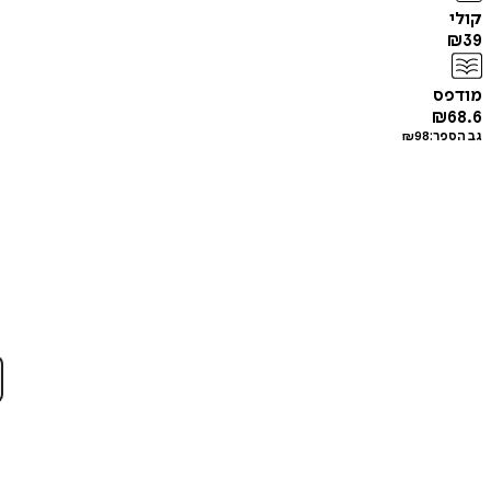
קולי
₪
39
מודפס
₪
68.6
גב הספר:
98
₪