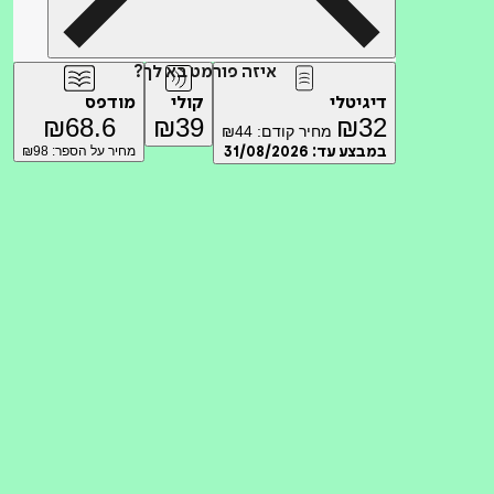
איזה פורמט בא לך?
דיגיטלי
קולי
מודפס
₪
68.6
₪
39
₪
32
מחיר קודם:
44
₪
במבצע עד:
31/08/2026
מחיר על הספר: ₪
98