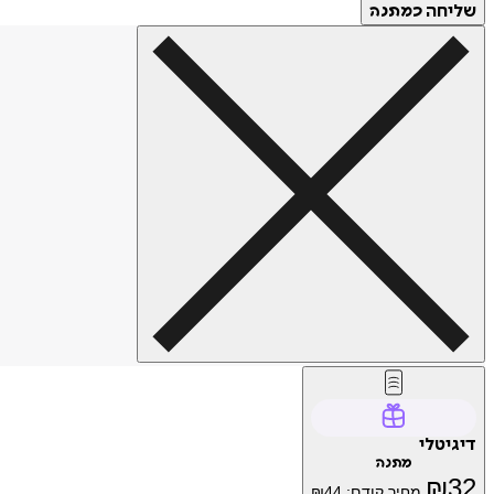
שליחה
כמתנה
דיגיטלי
מתנה
₪
32
מחיר קודם:
44
₪