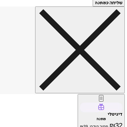
שליחה
כמתנה
דיגיטלי
מתנה
₪
32
מחיר קודם:
39
₪