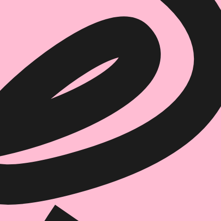
איזה פורמט בא לך?
מודפס
₪
54.4
מחיר על הספר: ₪
68