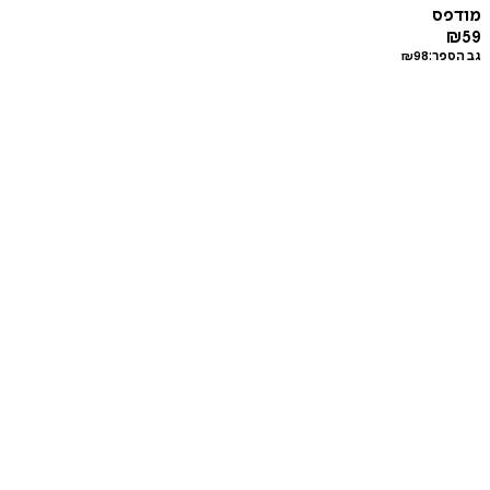
מודפס
₪
59
גב הספר:
98
₪