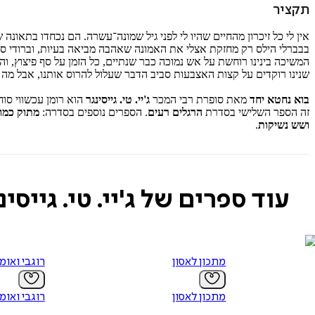
תקציר
אין לי כל זיכרון מהחיים שהיו לי לפני גיל שמונה־עשרה. הם נכחדו בתאונה 
בבברלי הילס רק מחזקת אצלי את האמונה שאהבה מביאה בעיות, וברודי ס
המשיכה בינינו רוחשת על אש נמוכה כבר שנתיים, כל הזמן על סף פיצוץ, וה
שנינו רוקדים על קצות האצבעות סביב הדבר שעלול להרוס אותנו, אבל מה 
בוא נחטא יחד
מאת סופרת רבי המכר
ג'יי. טי. גייסינגר
הוא רומן עכשווי סו
זה הספר השלישי בסדרת
הרגלים רעים
. הספרים נוספים בסדרה:
מתוק כמו
ושש נשיקות
.
עוד ספרים של ג'יי. טי. גייסינ
מתכון לאסון
רוגבי ואומ
מתכון לאסון
רוגבי ואומ