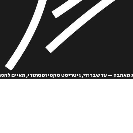
₪
59
₪
27
מחיר קודם:
35
₪
במבצע עד:
31/08/2026
מחיר על הספר: ₪
98
אהבה – עד שברודי, גיטריסט סקסי ומסתורי, מאיים להפר 