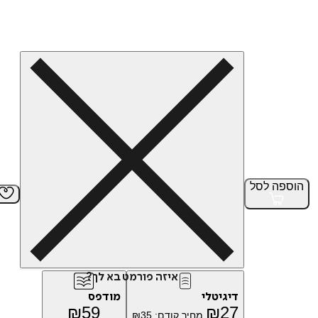
הוספה
לסל
איזה פורמט בא לך?
דיגיטלי
מודפס
₪
59
₪
27
מחיר קודם:
35
₪