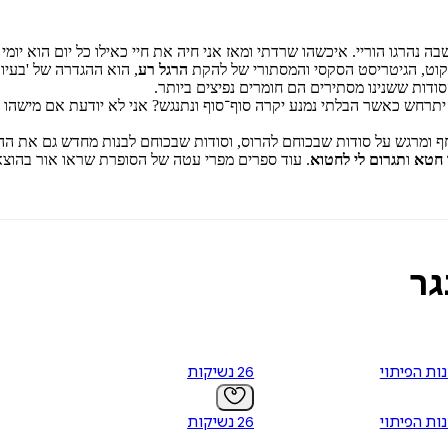
שבה נהרגו הוריי. איכשהו שרדתי ומאז אני חיה את חיי כאילו כל יום הוא יומ
קוט, הגיטריסט הסקסי והמסתורי של להקת
הרגל רע
, הוא ההגדרה של 'בעיו
סודות ששנינו מסתירים הם חומרים נפיצים ביותר.
יתרחש כאשר הבלתי נמנע יקרה סוף־סוף ונתנגש? אני לא יודעת אם מישהו מ
חף ומרגש על סודות שבכוחם להרוס, וסודות שבכוחם לבנות מחדש גם את ההר
 חטא
ו
תגרום לי לחטוא
. עוד ספרים מפרי עטה של הסופרת שראו אור בהוצא
גר
נות הפיתוי
26 נשיקות
נות הפיתוי
26 נשיקות