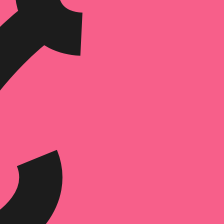
הוספה
לסל
איזה פורמט בא לך?
דיגיטלי
₪
32
מחיר קודם:
45
₪
במבצע עד:
31/08/2026