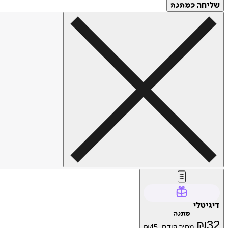
שליחה
כמתנה
דיגיטלי
מתנה
₪
32
מחיר קודם:
45
₪