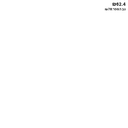
₪
62.4
גב הספר:
78
₪