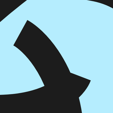
דיגיטלי
מודפס
₪
73.6
₪
32
מחיר קודם:
44
₪
במבצע עד:
31/08/2026
מחיר על הספר: ₪
92