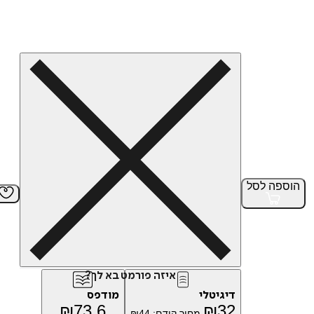
הוספה
לסל
איזה פורמט בא לך?
דיגיטלי
מודפס
₪
73.6
₪
32
מחיר קודם:
44
₪