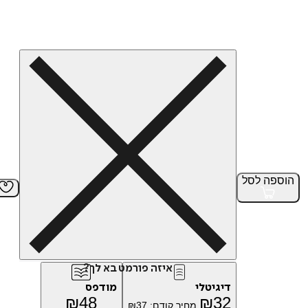
הוספה
לסל
איזה פורמט בא לך?
דיגיטלי
מודפס
₪
48
₪
32
מחיר קודם:
37
₪