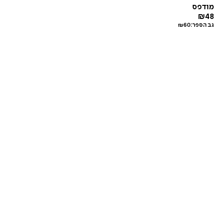
מודפס
₪
48
גב הספר:
60
₪