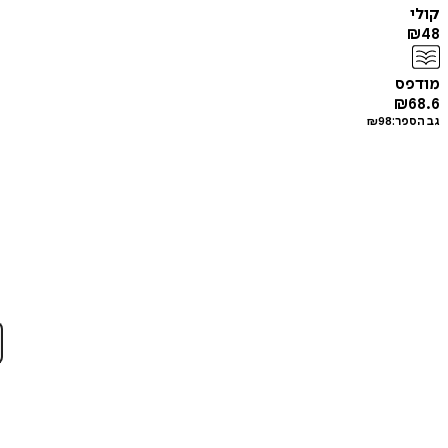
קולי
₪
48
מודפס
₪
68.6
גב הספר:
98
₪