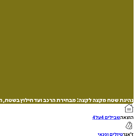
נהיגת שטח מקצה לקצה: מבחירת הרכב ועד חילוץ בשטח, ה
הוצאה
שבילים 4על4
ז'אנר
טיולים ופנאי