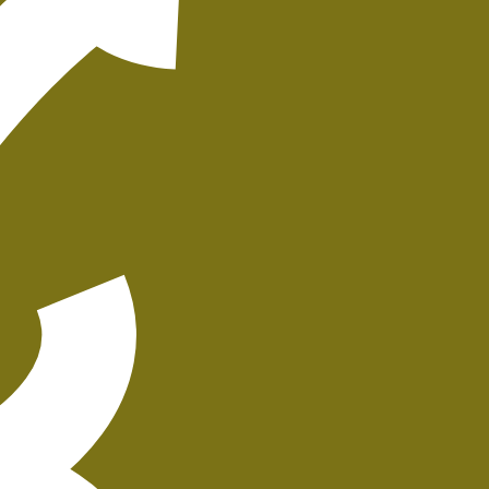
הוספה
לסל
איזה פורמט בא לך?
דיגיטלי
₪
44