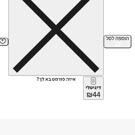
הוספה
לסל
איזה פורמט בא לך?
דיגיטלי
₪
44