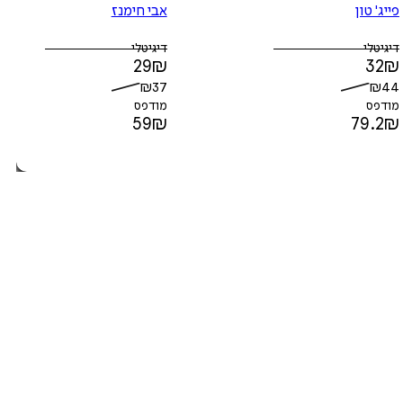
פייג' טון
אבי חימנז
דיגיטלי
דיגיטלי
29
₪
32
₪
₪
37
₪
44
מודפס
מודפס
59
₪
79.2
₪