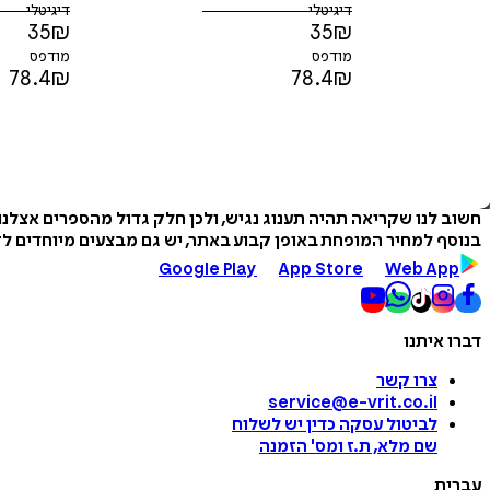
דיגיטלי
דיגיטלי
35
₪
35
₪
מודפס
מודפס
78.4
₪
78.4
₪
חשוב לנו שקריאה תהיה תענוג נגיש, ולכן חלק גדול מהספרים אצלנ
בנוסף למחיר המופחת באופן קבוע באתר, יש גם מבצעים מיוחדים לזמ
Google Play
App Store
Web App
דברו איתנו
צרו קשר
service@e-vrit.co.il
לביטול עסקה
כדין יש לשלוח
שם מלא, ת.ז ומס
'
הזמנה
עברית