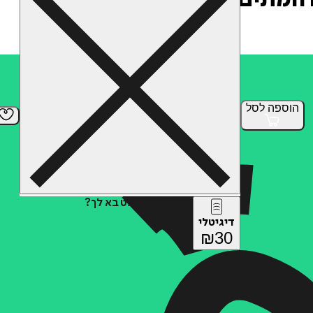
הוספה
לסל
איזה פורמט בא לך?
דיגיטלי
₪
30