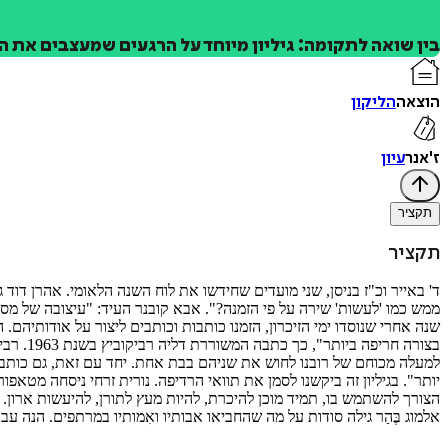
בין שואה לתקומה: גיליון מיוחד על הרגעים שמעצבים את הז
הוצאה
הליקון
ז'אנר
עיון
תקציר
תקציר
ממש כמו 'לעשות' שירה על פי הזמנה?". אבא קובנר העיד: "עיצובה של מס
שנה אחרי שנוסדו ימי הזיכרון, הזמנו כותבות וכותבים ליצור על אודותיהם. 
בצורה 
למעלה מכוחם של רובנו לחוש את שניהם בבת אחת. יחד עם זאת, גם כותבים
יותר". בגיליון זה ביקשנו לסמן את תוואי הרדיפה. נורית זרחי ניסחה מטא
הצורך להשתמש בו, תמיד מוכן להיכרת, להיות מעץ לתורן, להיעשות ארון.
אלמוג בֶּהַר גילה סודות על מה שהחביאו אבותיו ואִמותיו במרתפים. הנה ע