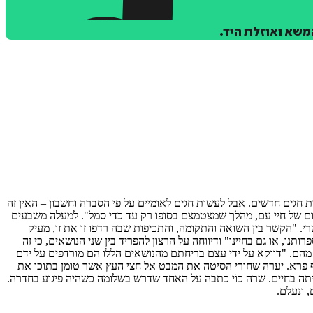
משא ואוזלת היד.
כבר בשנת 1918 על הקושי הטמון בחידוש הזה: "ניסו אמנם לעשות חגים חדשים. אבל לעשות חגים לאומיים על פי הסברה וחשבון – האין זה
עצום של חיי עם, מהלך שמצטמצם בסופו רק עד כדי סמל". למעלה משבעים
פשרי. "הקשר בין השואה והתקומה, והתכיפות שבה רדפו זו את זו, מעיק
ת נושא השואה והתקומה בספרותנו, או גם בחיינו" ודיווחה על הרצון להפריד בין שני הנושאים, כי זה
מהם. "דווקא על ידי עצם בריחתם מהנושאים הללו הם מורדפים על ידם
 עוף פרא. יערה שחורי הסיטה את המבט אל חצי העץ אשר טומן בתוכו את
יתה בחיים. שרה כּוֹי כתבה על האחד שדרש בשלומה כשהיה פיגוע בחדרה.
, ונעלם.