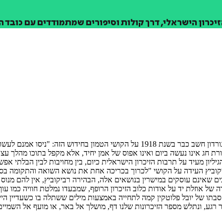
יכרון הישראלי, דרך קולות וסיפורים שמתמודדים עם כובד ה
ד' באייר וכ"ז בניסן, שני מועדים שחידשו את לוח השנה הלאומי. אהרן דוד גורדון חשב 
ורת חג אינו נעשה ביום ואינו אפוס של אמן יחיד, אלא מקפל בתוכו מהלך 
הגיליון מעיד על תרבות הזיכרון הישראלית כיום, בין מחויבות לבין הבלתי א
חריפה ביותר", כך כתבה המשוררת דליה רביקוביץ בשנת 1963. רביקוביץ העידה על הקושי "לכרוך בכריכה אחת א
 שאינם עוסקים במישרין בנושאים אלה, הבהירה רביקוביץ, אין להם מנוס 
פורה של אוזלת יד על אודות כלוב הזיכרון הרופף, שמבעדו נמלטת חוויה כמו
 סבתו של יובל פלוטקין קמה לתחייה באמצעות מילים ששתלה בו כשעדיין הי
בר רגע, ונתלש מספר הזיכרונות שלנו דף, מושלך אל באר, או מועף אל השמיים