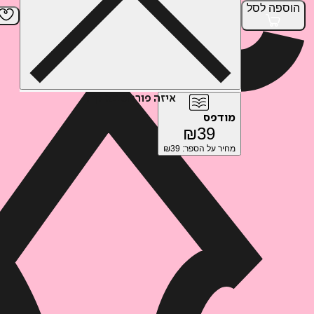
הוספה
לסל
איזה פורמט בא לך?
מודפס
₪
39
מחיר על הספר: ₪
39