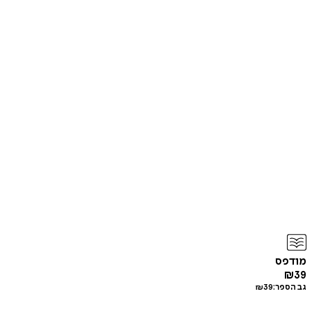
מודפס
₪
39
גב הספר:
39
₪