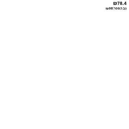
₪
78.4
גב הספר:
98
₪