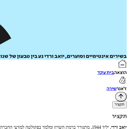
בשירים אינטימיים וסוערים, יואב ורדי נע בין טבעון של שנות ה-50 לעידן המודרני, בין זכרונות ילדות ואהבות נעורים להתמודדות עם 
הוצאה
בית עקד
ז'אנר
שירה
תקציר
תקציר
יואב ורדי
, יליד 1944, מתגורר ברמת השרון ומלמד בפקולטה למדעי