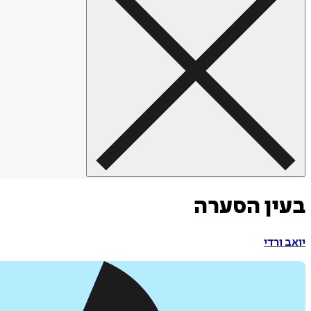
בעין הסערה
יואב ורדי