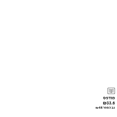
מודפס
₪
33.6
גב הספר:
48
₪