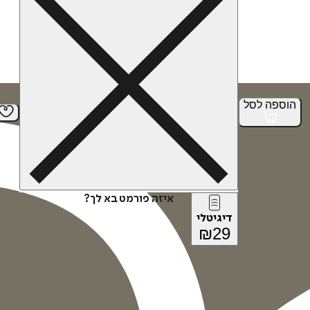
הוספה
לסל
איזה פורמט בא לך?
דיגיטלי
₪
29