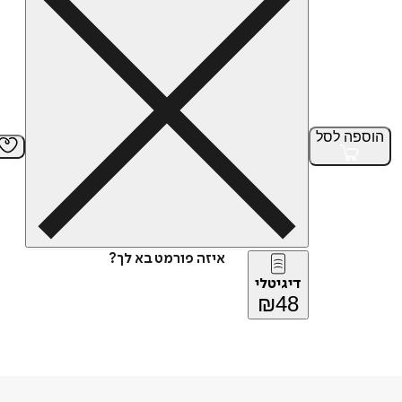
הוספה
לסל
איזה פורמט בא לך?
דיגיטלי
₪
48