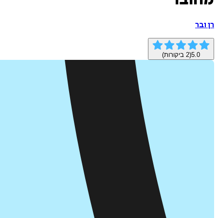
מחובר
רן ובר
5.0
(
2
ביקורות)