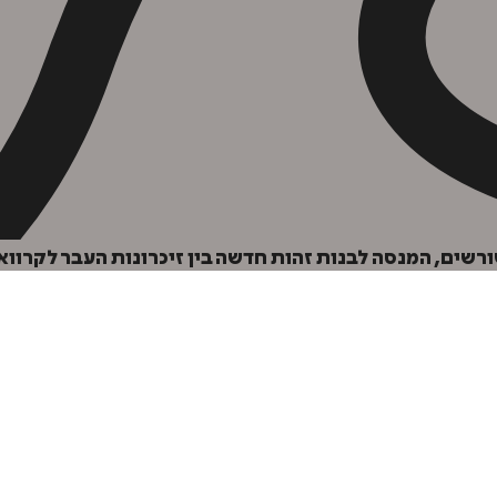
הוספה
לסל
שים, המנסה לבנות זהות חדשה בין זיכרונות העבר לקרוואנ
איזה פורמט בא לך?
דיגיטלי
₪
32
מחיר קודם:
50
₪
במבצע עד:
31/08/2026