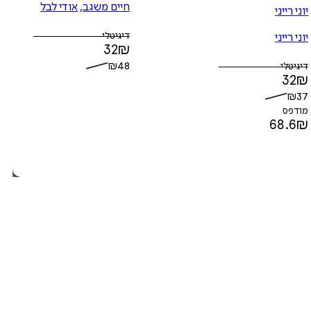
חיים משגב
,
אודי לבל
יוני רייני
דיגיטלי
יוני רייני
32
₪
₪
48
דיגיטלי
32
₪
₪
37
מודפס
68.6
₪