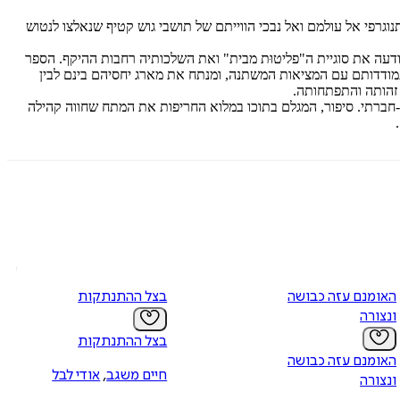
וגרפי אל עולמם ואל נבכי הווייתם של תושבי גוש קטיף שנאלצו לנטוש
ה את סוגיית ה"פליטוּת מבית" ואת השלכותיה רחבות ההיקף. הספר
ודדותם עם המציאות המשתנה, ומנתח את מארג יחסיהם בינם לבין
זהותה והתפתחותה.
-חברתי. סיפור, המגלם בתוכו במלוא החריפות את המתח שחווה קהילה
.
האומנם עזה כבושה
בצל ההתנתקות
ונצורה
בצל ההתנתקות
האומנם עזה כבושה
חיים משגב
,
אודי לבל
ונצורה