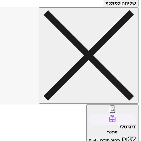
שליחה
כמתנה
דיגיטלי
מתנה
₪
32
מחיר קודם:
50
₪