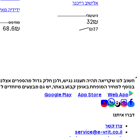
אלישיב רייכנר
ידידיה מאי
דיגיטלי
רהב־מאיר
32
₪
מודפס
68.6
₪
₪
37
חשוב לנו שקריאה תהיה תענוג נגיש, ולכן חלק גדול מהספרים אצלנ
בנוסף למחיר המופחת באופן קבוע באתר, יש גם מבצעים מיוחדים לזמ
Google Play
App Store
Web App
דברו איתנו
צרו קשר
service@e-vrit.co.il