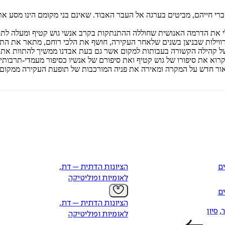
רי חייהם, מביטים בערגה אל העבר האבוד. שאינם בני מקומם הינו מסע אתנ
את הדרמה האנושית שחוללה ההתנתקות בקרב אנשי גוש קטיף ומעלה לתודע
ווילות שבניצן בשנים שלאחר העקירה, חושף את הלכי רוחם, מתאר את התמ
 של קהילה הקשורה בעבותות למקום אשר גם בעת אבדנו ממשיך להתוות את 
רוא את סיפורו של גוש קטיף ואת סיפורם של אנשיו כסיפור מעמדי-תרבותי
ת אור חדש על המקרה ומאירה את פניה המורכבות של תופעת העקירה ממקום
ים
הציונות הדתית – דת,
לאומיות ופוליטיקה
ים
הציונות הדתית – דת,
ר
,
סיון
לאומיות ופוליטיקה