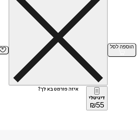
הוספה
לסל
איזה פורמט בא לך?
דיגיטלי
₪
55