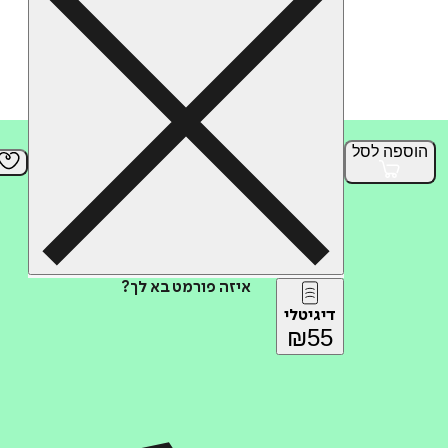
הוספה
לסל
איזה פורמט בא לך?
דיגיטלי
₪
55