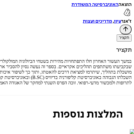
הוצאה
האוניברסיטה המשודרת
ז'אנר
עיון
,
מדריכים ועצות
תקציר
תקציר
במשך העשור האחרון חלו התפתחויות מהירות בשטחי הביולוגיה המולקולרית,
שבקביעתו משתתפים תהליכים אקראיים. בספר זה נעשה נסיון להסביר את מו
לתרופות ולמכשור מדעי-רפואי. זוכה הפרס השנתי למחקר של האגודה האמריקנית לחקר ההזדקנות (1989). ספר זה הינו המשך לספרו הקודם ש
המלצות נוספות