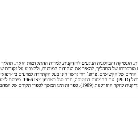
 הגנטיקה והביולוגיה הנוגעים להזדקנות. למרות ההתקדמות הזאת, תהליך הה
רכבותו של התהליך, להאיר את הנקודות המובנות, ולהצביע על נקודות שעדי
ל המחבר, מנגנוני הזדקנות, שראה אור ב1987-