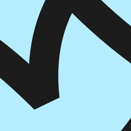
איזה פורמט בא לך?
מודפס
₪
46.4
מחיר על הספר: ₪
58