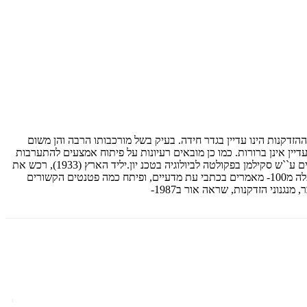
זדקנות הינו עדיין בגדר חידה. בעיק בשל מורכבותו הרבה והן משום
ין אינן ברורות. כמו כן מובאים רעיונות על פיתוח אמצעים להתערבות
מושכלת בתהליך, שיתרמו למציאת דרכים להאטתו, ותוך כך לשיפור איכות החיים של הקשישים. פרופ` דוד גרשון הינו בעל הקתדרה למדעים ביו-רפואיים ע``ש סקילמן בפקולטה לביולוגיה בטכנ יון.יליד הארץ (1933), רכש את
השכלתו הגבוהה באוניברסיטת קליפורניה בדיוויס (B.SC) ובאוניברסיטת קורנל (Ph.D). עם התמחות בגנטיקה, חבר סגל בטכניון מאז 1966. פירסם למעלה מ100- מאמרים בכתבי עת מדעיים, ופיתח כמה פטנטים הקשורים