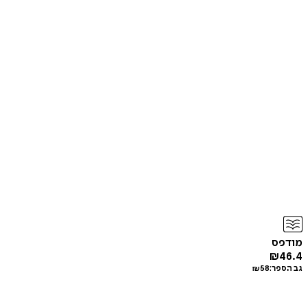
מודפס
₪
46.4
גב הספר:
58
₪