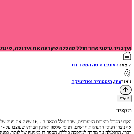
איך נזיר גרמני אחד חולל מהפכה שקרעה את אירופה, שינתה
הוצאה
האוניברסיטה המשודרת
ז'אנר
עיון
,
היסטוריה ופוליטיקה
תקציר
תקציר
הקרע הגדול בנצרות המער
אף נוצרו דפוסי התנהגות חדשים, דפוסי שלטון וארגון חברתי שעוצבו על - י
דברו, התגלגלה ער מהרה למהפכה כוללת. הספר דן במניעיו של לותר, במניע