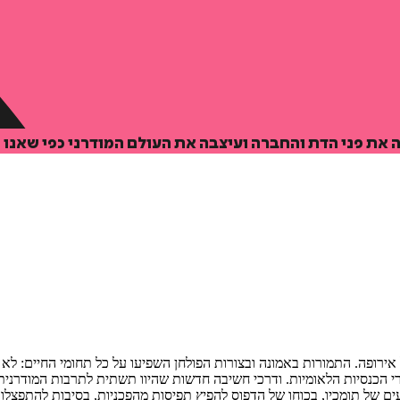
 את פני הדת והחברה ועיצבה את העולם המודרני כפי שאנו מ
בית, שהתחולל במאה ה - ,16 שינה את פניה של אירופה. התמורות באמונה ובצורות הפולחן השפיעו 
רי הכנסיות הלאומיות. ודרכי חשיבה חדשות שהיוו תשתית לתרבות המודרנית. 
ים של תומכיו, בכוחו של הדפוס להפיץ תפיסות מהפכניות, בסיבות להתפצלו