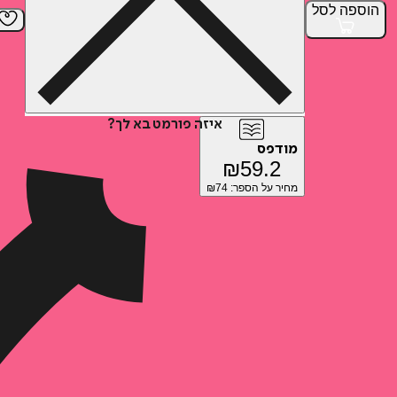
הוספה
לסל
איזה פורמט בא לך?
מודפס
₪
59.2
מחיר על הספר: ₪
74