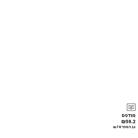
מודפס
₪
59.2
גב הספר:
74
₪