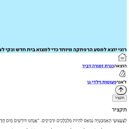
רוני יוצא למסע הרפתקה מיוחד כדי למצוא בית חדש ונקי ל
הוצאה
כנרת זמורה דביר
ז'אנר
פעוטות וילדי גן
תקציר
תקציר
לְצַעֲצוּעֵי הָאַמְבַּטְיָה נִמְאַס לִהְיוֹת מְלֻכְלָכִים וּדְבִיקִים. "אֲנַחְנוּ דּוֹרְשִׁים מַיִם חֲד