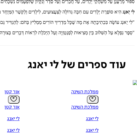
סִפּוּר מְרַעֲנֵן עַל מִשְׂחֲקֵי יְלָדִים, עַל חֲבֵרִים וְעַל סֵדֶר וְנִקָּיוֹן שֶׁלִּפְעָמִים נִשְׁכָּחִים.
לִי יַאנְג
הִיא סוֹפֶרֶת יְלָדִים עִם חִבָּה גְּדוֹלָה לְצַעֲצוּעִים, לִילָדִים וְלַקֶּשֶׁר הַמְּיֻחָד בּ
"לִי יַאנְג עוֹשָׂה בִּכְתִיבָתָהּ אֶת מָה שֶׁכָּל מַדְרִיךְ הוֹרִים מַמְלִיץ בְּחֹם: לְהַגְדִּיר גְּב
"סֵפֶר נִפְלָא עַל הַשִּׁלּוּב בֵּין מְצִיאוּת לְפַנְטַזְיָה וְעַל הַיְּכֹלֶת לִרְאוֹת דְּבָרִים בְּצו
עוד ספרים של לי יאנג
ממלכת השינה
אור קטן
ממלכת השינה
אור קטן
לי יאנג
לי יאנג
לי יאנג
לי יאנג