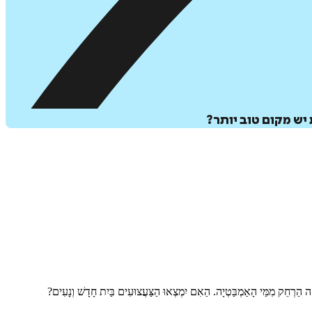
יש מקום טוב יותר?
ָה הַרְחֵק מִמֵּי הָאַמְבַּטְיָה. הַאִם יִמְצְאוּ הַצַּעֲצוּעִים בַּיִת חָדָשׁ וְנָעִים?