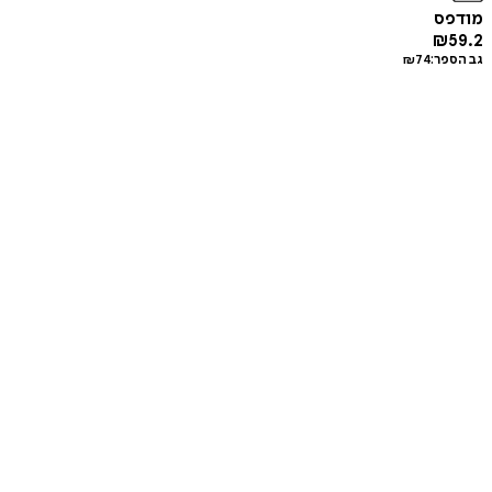
מודפס
₪
59.2
גב הספר:
74
₪