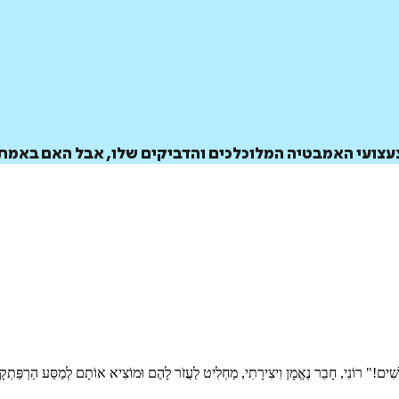
דיגיטלי
מודפס
₪
59.2
₪
32
מחיר קודם:
42
₪
במבצע עד:
31/08/2026
מחיר על הספר: ₪
74
צעצועי האמבטיה המלוכלכים והדביקים שלו, אבל האם באמת 
ָשִׁים!" רוֹנִי, חָבֵר נֶאֱמָן וִיצִירָתִי, מַחְלִיט לַעֲזֹר לָהֶם וּמוֹצִיא אוֹתָם לְמַסַּע הַרְפַּתְק