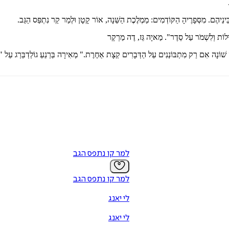
ֵינֵיהֶם. מִסְּפָרֶיהָ הַקּוֹדְמִים: מַמְלֶכֶת הַשֵּׁנָה, אוֹר קָטָן וּלְמַר קַר נִתְפַּס הַגַּב.
וּלוֹת וְלִשְׁמֹר עַל סֵדֶר". מַאיָה גֵּז, דֶה מַרְקֶר
ּרָה שׁוֹנָה אִם רַק מִתְבּוֹנְנִים עַל הַדְּבָרִים קְצָת אַחֶרֶת." מְאִירָה בַּרְנֵעַ גוֹלְדְבֵּרְג עַ
למר קו נתפס הגב
למר קו נתפס הגב
לי יאנג
לי יאנג