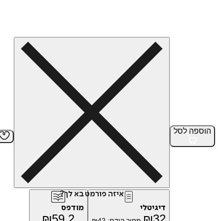
הוספה
לסל
איזה פורמט בא לך?
דיגיטלי
מודפס
₪
59.2
₪
32
מחיר קודם:
42
₪