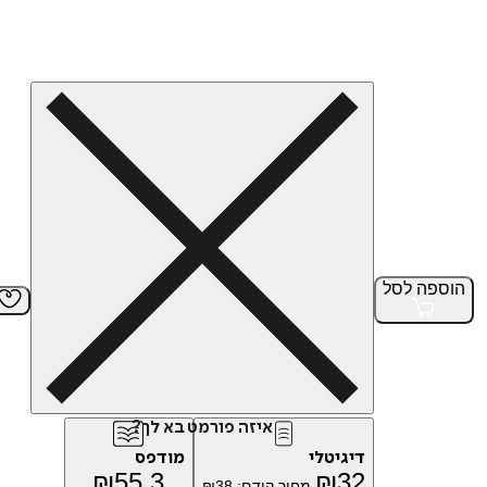
הוספה
לסל
איזה פורמט בא לך?
דיגיטלי
מודפס
₪
55.3
₪
32
מחיר קודם:
38
₪