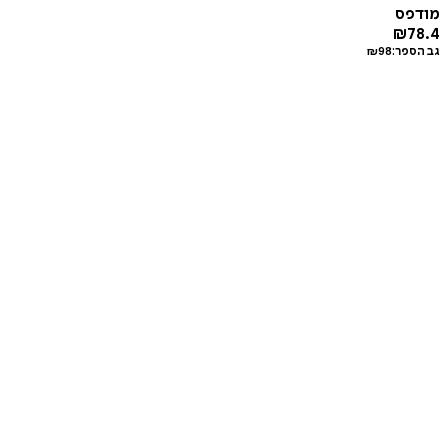
מודפס
₪
78.4
גב הספר:
98
₪