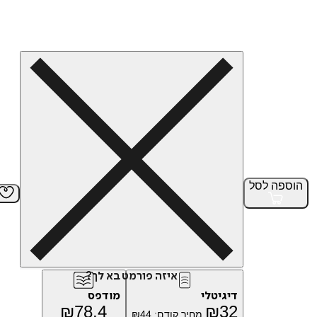
הוספה
לסל
איזה פורמט בא לך?
דיגיטלי
מודפס
₪
78.4
₪
32
מחיר קודם:
44
₪