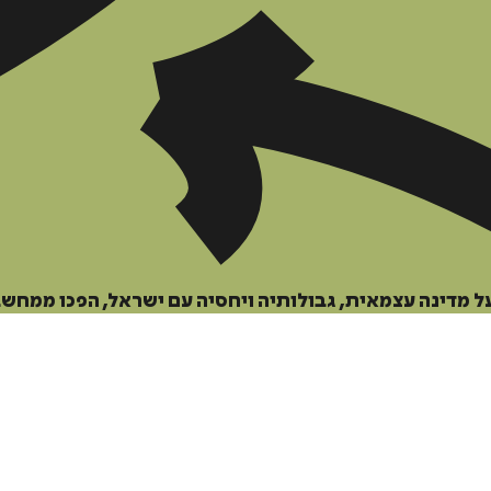
הוספה
לסל
על מדינה עצמאית, גבולותיה ויחסיה עם ישראל, הפכו ממחש
איזה פורמט בא לך?
דיגיטלי
מודפס
₪
104.3
₪
68
מחיר על הספר: ₪
149