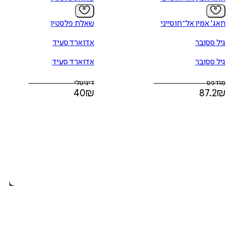
חאג' אמין אל־חוסייני
שאלת פלסטין
גיל ססובר
אדוארד סעיד
גיל ססובר
אדוארד סעיד
מודפס
דיגיטלי
40
₪
87.2
₪