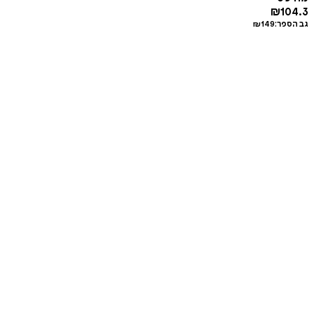
₪
104.3
גב הספר:
149
₪