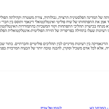
דמותה של המדינה הפלסטינית הרצויה, גבולותיה, צורת משטרה וקהילתה הפו
טט דרזנין ביד אמן את התפתחותו של שיח פוליטי ואינטלקטואלי דינאמי ותוסס בין
. הוא מנתח בכישרון תהליכי התפתחות וקווי המשכיות בהתמודדות האינטלקט
ו רעיונות שעלו בתחילה בפריפריה של הזירה הפוליטית-אינטלקטואלית הפלסט
דינאמיקה בין רעיונות מדיניים לבין תהליכים פוליטיים וחברתיים. בתור 
- המרחב הערבי
לגופו של עניין