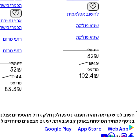
הכפרי בישר
לחשוב אסלאמית
ארץ נושבת 
שגיא פולקה
הכפרי בישר
שגיא פולקה
רועי מרום
דיגיטלי
רועי מרום
32
₪
₪
49
דיגיטלי
32
₪
מודפס
102.4
₪
₪
44
מודפס
83.3
₪
חשוב לנו שקריאה תהיה תענוג נגיש, ולכן חלק גדול מהספרים אצלנ
בנוסף למחיר המופחת באופן קבוע באתר, יש גם מבצעים מיוחדים לזמ
Google Play
App Store
Web App