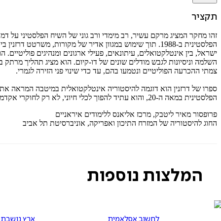
תקציר
זהו מחקר המציג מרקם עשיר, רב מימדי ורב גוני של השיח הפלסטיני על 
הפלסטינית ב-1988. תוך שימוש במגוון אדיר של מקורות, משר
ישראל, בין אינטלקטואלים, עיתונאים, פעילי ארגונים ומנהיגים פוליטיים
השלמה וניסיונות לגבש מודלים שונים של דו-קיום. הוא מציג תהליך מרתק ב
צמתי ההכרעה הפוליטיים ונטמעו בהם, עד כדי שינוי פני הזירה לגמרי.
ספרו של דרזנין הוא דוגמה להיסטוריה אינטלקטואלית במיטבה המראה את ה
הפלסטינית במאה ה-20, והוא עתיד להפוך לכלי חיוני, לא רק לחוקרי אקדמיה, אלא לכל אדם משכיל וסקרן, להבנה טובה יותר של הבעיה המרכזית בפניה ניצבת החברה בישראל.
פרופסור מאיר ליטבק, מרכז אליאנס ללימודים איראניים
החוג להיסטוריה של המזרח התיכון ואפריקה, אוניברסיטת תל אביב
המלצות נוספות
לחשוב אסלאמית
ארץ נושבת 