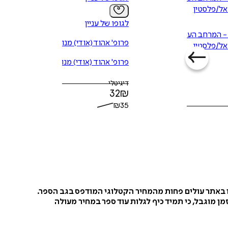
אל/פלסטין
לגופו של עניין
- המרחב הערבי
פרופ' אהוד (אודי) מנור
אל/פלסטין
פרופ' אהוד (אודי) מנור
דיגיטלי
32
₪
₪
35
ו באתר עולים פחות מהמחיר הקטלוגי המודפס בגב הספר.
ן מוגבל, כי תמיד כיף לגלות עוד ספר במחיר מעולה