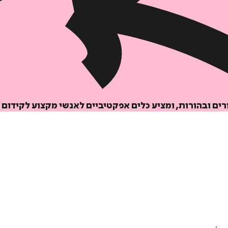
הוספה
לסל
ים ובהורות, ומציע כלים אפקטיביים לאנשי מקצוע לקידום 
איזה פורמט בא לך?
דיגיטלי
₪
32
מחיר קודם:
50
₪
במבצע עד:
31/08/2026