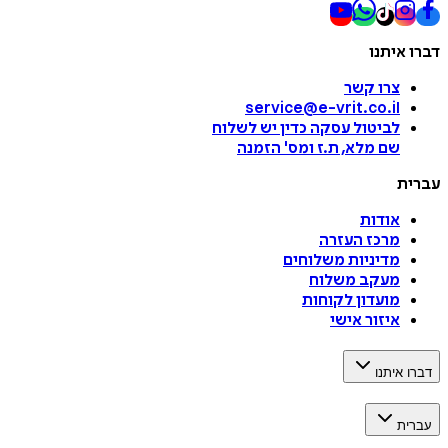
דברו איתנו
צרו קשר
service@e-vrit.co.il
לביטול עסקה
כדין יש לשלוח
שם מלא, ת.ז ומס
'
הזמנה
עברית
אודות
מרכז העזרה
מדיניות משלוחים
מעקב משלוח
מועדון לקוחות
איזור אישי
דברו איתנו
עברית