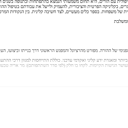
 הטיפולית עם הורים, היא תחום משמעותי הנמצא בהתפתחות ובתנופה בשנים
ים, בקליניקה הפרטית והציבורית, להעמיק ולייעל את עבודתם בטיפול ההורי.
ת של משפחות. בספר כלים מעשיים, לצד חשיבה קלינית. בין הנקודות המרכז
 ומאגדת ידע קליני ואקדמי עדכני. כוללת התייחסות למגוון דרכי ההתערבות
ר הגישות הקיימות. לקחו בו חלק (לפי סדר השתתפותם): מר אריה טבעון, גב
המודלים והתפיסות, מאתגר ושואל שאלות מהותיות באשר ליעילותן, והתאמתן 
 ומרצה בכירה בבית הספר לעבודה סוציאלית באונ' חיפה)