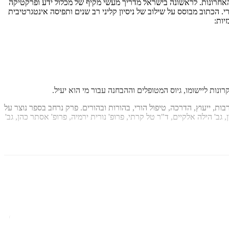
 האחרונות. לראשונה בישראל מדריך מעשי מקיף של מכלול ידע ופרקטיקה
 הכתוב מבוסס על שילוב של ניסיון קליני רב שנים ותפיסה אינטגרטיבית
יות:
, ייעוץ, הדרכה, טיפול הורי, בהורות ובהורים. פרק נרחב בספר נוצר על
' הילה אלקיים, ד"ר טל קרתי, פרופ' נורית ירמיה, פרופ' אסתר כהן, גב'
לבעיות השונות. זה ה–ספר העוסק בהורים והורות. כוללני, יצירתי