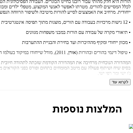
הורות היא חלק מהותי עבור רובנו בחיינו הבוגרים. העבודה הפסיכולוגית
לכלל המסייעים להורים. מטרתו לאפשר לאנשי המקצוע, מטפלי ילדים ומבוגר
ייחודית. מרחיב את האמצעים לסייע להורות מיטיבה ולשיפור הרווחה הנפשי
• 12 גישות מרכזיות בעבודה עם הורים, מוצגות מתוך תפיסה אינטגרטיבית ומשלבת
• תיאורי מקרה של עבודה עם הורות במבני משפחות מגוונים
• מכוון ייחודי ומקיף מההיכרות ועד בחירת והבניית ההתערבות
• טיפול דינמי בהורים ובהורות (
אורן
, 2011), מודל שייחודו במיקוד בעולמו הפנימי של ההורה. מפורט מהרציונל והמפגש הראשוני דרך בנייתו וביצועו, העקרונות ליישומו, גיוס המטופלים וההבחנה עבור מי הוא יעיל.
המהדורה הנוכחית מרחיבה את המהדורה הקודמת שזכתה לתהודה חיובית ביותר
בסיס שיח ושיתוף פעולה עם מיטב המומחים בתחום ופורס בפני הקוראים מעוש
ג'ו ישי ומר רפי ישי.
לקרוא עוד
הכותב סוקר באופן מעמיק ומושכל קשת התערבויות ומצליח לייחד כל אחד מ
ועכשווי והקריאה בו קולחת ומעשירה.
(פרופ' רבקה יהב, ראשת המרכז הקליני הבין–תחומי והתוכנית לפסיכותרפיה
המלצות נוספות