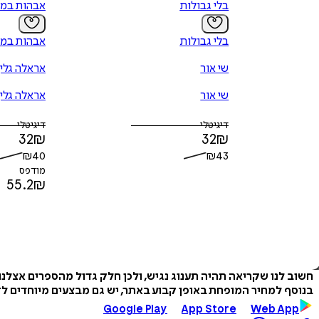
בלי גבולות
אבהות במ
בלי גבולות
אבהות במ
שי אור
אראלה גלין
שי אור
אראלה גלין
דיגיטלי
דיגיטלי
32
₪
32
₪
₪
40
₪
43
מודפס
55.2
₪
חשוב לנו שקריאה תהיה תענוג נגיש, ולכן חלק גדול מהספרים אצלנ
בנוסף למחיר המופחת באופן קבוע באתר, יש גם מבצעים מיוחדים לזמ
Google Play
App Store
Web App