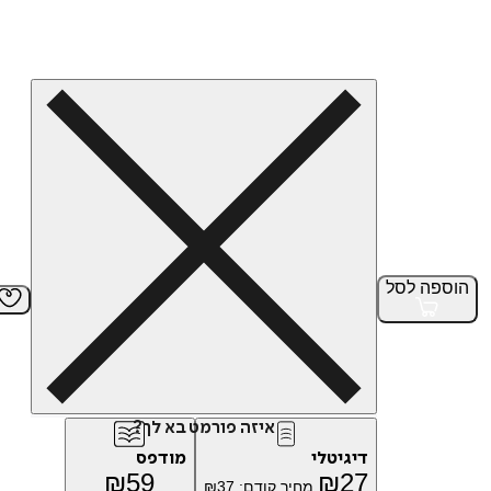
הוספה
לסל
איזה פורמט בא לך?
דיגיטלי
מודפס
₪
59
₪
27
מחיר קודם:
37
₪