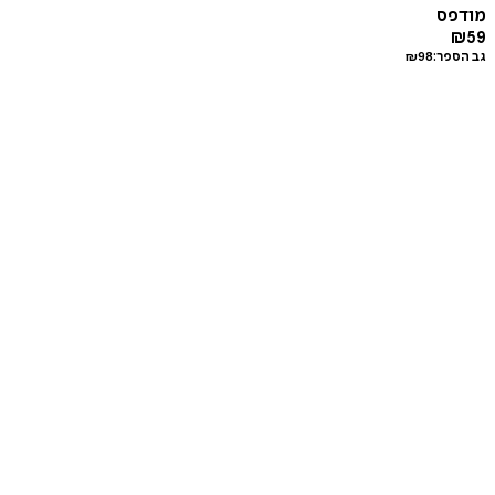
מודפס
₪
59
גב הספר:
98
₪