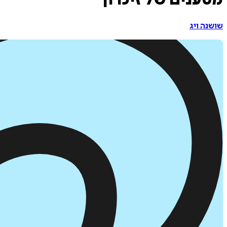
מטענים של זיכרון
שושנה ויג