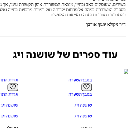
בשירים, שעוסקים באב ובחייו, מוצאת המשוררת אופן תקשורת עימו, אך גם
בספרה המשוררת כמהה אל מחוזות ילדותה ואל דמויות מרכזיות בחייה וא
בהתבוננות מפוכחת וחדה במציאות האנושית.
ד״ר ניקולא יוזגוף אורבך
עוד ספרים של שושנה ויג
בסבך השערה
אגדת התופ
בסבך השערה
אגדת התופ
שושנה ויג
שושנה ויג
שושנה ויג
שושנה ויג