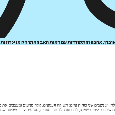
הוספה
לסל
אובדן, אהבה והתמודדות עם דמות האב המתרחק מזיכרונותיו
איזה פורמט בא לך?
דיגיטלי
₪
30
לד) ויג ניצבים שני כוחות עזים: תשוקה וגעגועים. אלה מניעים ומעצבים 
רת לימים שמתו, לזיכרונות ילדותה ונעוריה, געגועים לבני משפחה שחלפו 