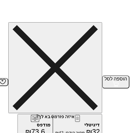
הוספה
לסל
איזה פורמט בא לך?
דיגיטלי
מודפס
₪
73.6
₪
32
מחיר קודם:
42
₪