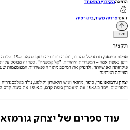
הוצאה
הקיבוץ המאוחד
ז'אנר
פרוזה מקור
,
ביוגרפיה
תקציר
תקציר
סרינה טרגאנו,
סבתו של המ
דופן בשפת אמהּ – הספרדית היהודית, "אֶל אֶספּניוֹל". ספר זה מבוסס ע
פיקחותה ואנושיותה, ולהפיק את המיטב מתוך האפשרויות המצומצמות שעמ
הווייתה המרנינה.
יצחק גורמזאנו גורן
ותסריטים. ייסד ב-1982 את תיאטרון
בימת קדם
, ב-1998 את
בימת קדם ה
עוד ספרים של יצחק גורמזאנו