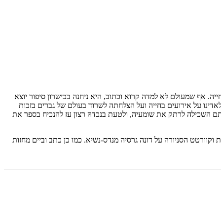
ל בעשור העשירי לחייה. אף שמעולם לא למדה קרוא וכתוב, היא ניחנה בכישרון סיפור יוצא
לאדינו על אירועים בחייה ועל הצלחתה לשרוד בעולם של גברים בזכות
ם השכילה לרתק את שומעיה, ולטעת בנכדהּ רצון עז להנכיח בספר את
שראל כילד. כתב 16 ספרים, ביניהם הטרילוגיה האלכסנדרונית וקוורטט הסניורה על דונה גרסיה מנדס-נשיא. כמו כן כתב וביים מחזות