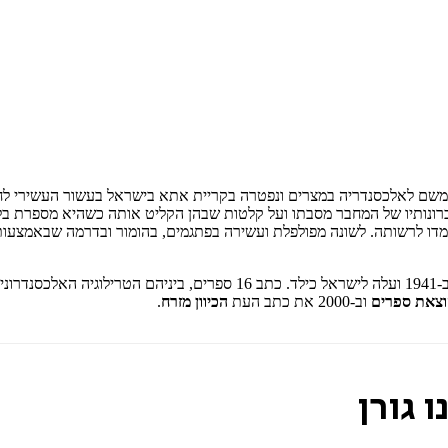
חבר, נולדה בתורכיה בסוף המאה ה-19, היגרה משם לאלכסנדריה במצרים ונפטרה בקריית אתא בישרא
ל זיכרונותיו של המחבר מסבתו ועל קלטות שבהן הקליט אותה כשהיא מספרת ב
דו לרשותה. לשונה מפולפלת ועשירה בפתגמים, בהומור ובדרמה שבאמצעות
, סופר, מחזאי ואיש תיאטרון וקולנוע, נולד באלכסנדריה ב-1941 ועלה לי
וצאת ספרים
וב-2000 את כתב העת
הכיוון מזרח
.
 גורן