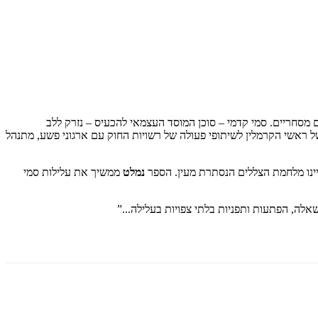
 מסחריים. סמי קדמי – סוכן המוסד העצמאי להכעיס – נזרק ללב
של ראשי הקרמלין לשיתופי פעולה של רשויות החוק עם ארגוני פשע, מתנהל
 חיינו מלחמת הצללים הנסתרת מעין. הספר
נמלט
ממשיך את עלילות סמי
ה, הפתעות ותפניות בלתי צפויות בעלילה...”