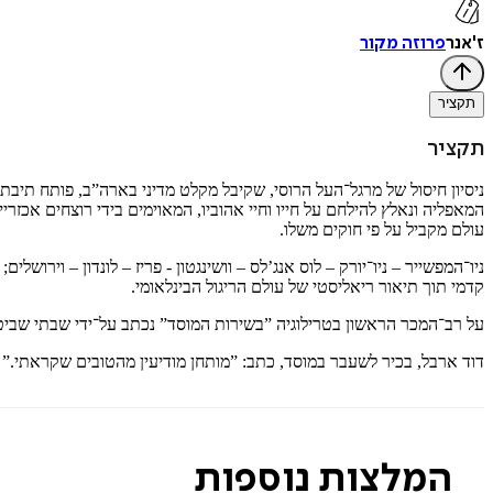
ז'אנר
פרוזה מקור
תקציר
תקציר
ניסיון חיסול של מרגל־העל הרוסי, שקיבל מקלט מדיני בארה”ב, פותח תיבת
המאפליה ונאלץ להילחם על חייו וחיי אהוביו, המאוימים בידי רוצחים אכז
עולם מקביל על פי חוקים משלו.
ניו־המפשייר – ניו־יורק – לוס אנג’לס – וושינגטון - פריז – לונדון – ויר
קדמי תוך תיאור ריאליסטי של עולם הריגול הבינלאומי.
על רב־המכר הראשון בטרילוגיה ”בשירות המוסד” נכתב על־ידי שבתי שביט
דוד ארבל, בכיר לשעבר במוסד, כתב: ”מותחן מודיעין מהטובים שקראתי.”
המלצות נוספות