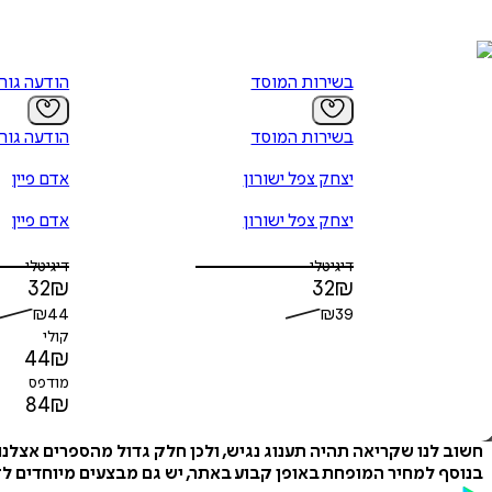
בשירות המוסד
הודעה גור
בשירות המוסד
הודעה גור
יצחק צפל ישורון
אדם פיין
יצחק צפל ישורון
אדם פיין
דיגיטלי
דיגיטלי
32
₪
32
₪
₪
44
₪
39
קולי
44
₪
מודפס
84
₪
חשוב לנו שקריאה תהיה תענוג נגיש, ולכן חלק גדול מהספרים אצלנ
בנוסף למחיר המופחת באופן קבוע באתר, יש גם מבצעים מיוחדים לזמ