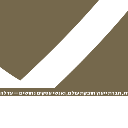
ת, חברת ייעוץ חובקת עולם, ואנשי עסקים נחושים – עד ל