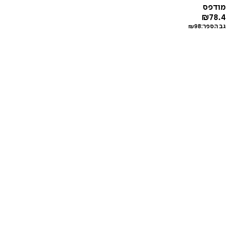
מודפס
₪
78.4
גב הספר:
98
₪