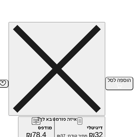
הוספה
לסל
איזה פורמט בא לך?
דיגיטלי
מודפס
₪
78.4
₪
32
מחיר קודם:
37
₪